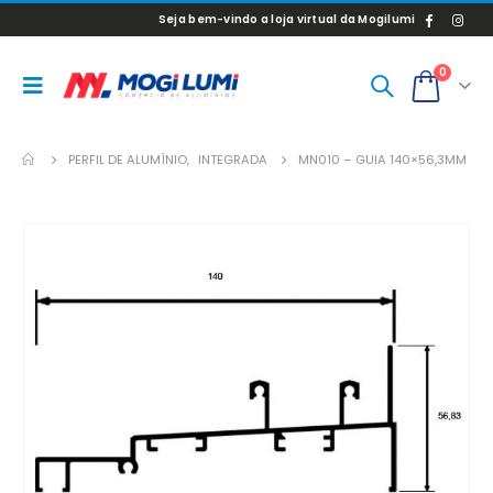
Seja bem-vindo a loja virtual da Mogilumi
0
PERFIL DE ALUMÍNIO
,
INTEGRADA
MN010 – GUIA 140×56,3MM