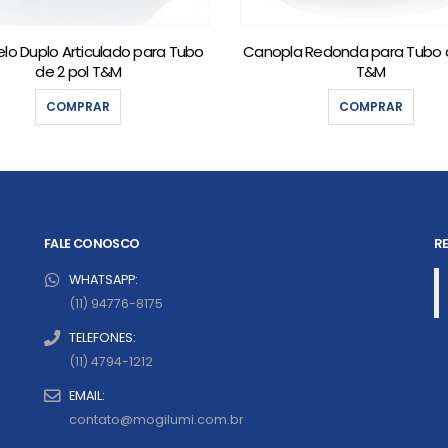
lo Duplo Articulado para Tubo
Canopla Redonda para Tubo d
de 2 pol T&M
T&M
COMPRAR
COMPRAR
FALE CONOSCO
RE
WHATSAPP:
(11) 94776-8175
TELEFONES:
(11) 4794-1212
EMAIL:
contato@mogilumi.com.br