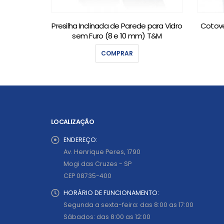
bo de 2 pol
Presilha Inclinada de Parede para Vidro
Cotove
sem Furo (8 e 10 mm) T&M
COMPRAR
LOCALIZAÇÃO
ENDEREÇO:
Av. Henrique Peres, 1790
Mogi das Cruzes - SP
CEP 08735-400
HORÁRIO DE FUNCIONAMENTO:
Segunda a sexta-feira: das 8:00 as 17:00
Sábados: das 8:00 as 12:00