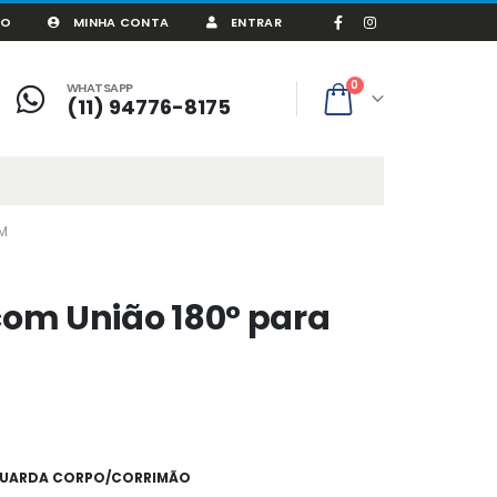
CO
MINHA CONTA
ENTRAR
0
WHATSAPP
(11) 94776-8175
&M
com União 180° para
GUARDA CORPO/CORRIMÃO