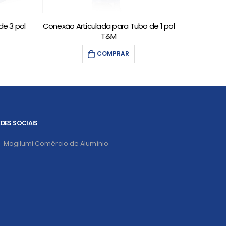
e 3 pol
Conexão Articulada para Tubo de 1 pol
Conexão A
T&M
COMPRAR
DES SOCIAIS
Mogilumi Comércio de Alumínio