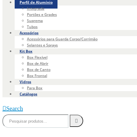
Perfil de Alumínio
Integrada
Portões e Grades
Suprema
Tubos
Acessórios
Acessórios para Guarda Corpo/Corrimão
Selantes e Sprays
Kit Box
Box Flexível
Box de Abrir
Box de Canto
Box Frontal
Vidros
Para Box
Catálogos
Search
0
0 produtos