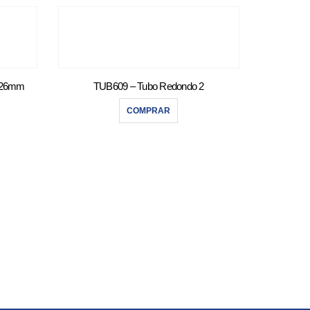
1x26mm
TUB609 – Tubo Redondo 2
COMPRAR
SU011 