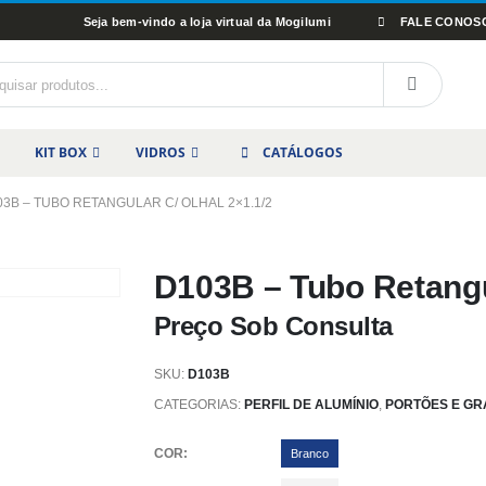
Seja bem-vindo a loja virtual da Mogilumi
FALE CONOS
KIT BOX
VIDROS
CATÁLOGOS
03B – TUBO RETANGULAR C/ OLHAL 2×1.1/2
D103B – Tubo Retangul
Preço Sob Consulta
SKU:
D103B
CATEGORIAS:
PERFIL DE ALUMÍNIO
,
PORTÕES E GR
COR
Branco