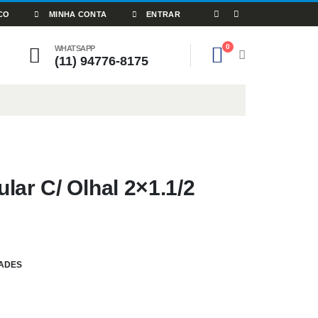
CO
MINHA CONTA
ENTRAR
0
WHATSAPP
(11) 94776-8175
ar C/ Olhal 2×1.1/2
ADES