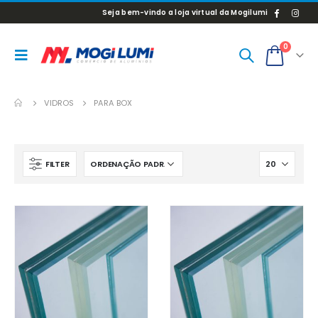
Seja bem-vindo a loja virtual da Mogilumi
0
VIDROS
PARA BOX
FILTER